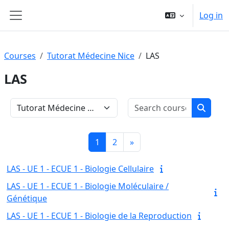
Skip to main content
Log in
Side panel
Courses
Tutorat Médecine Nice
LAS
LAS
Search c
Course categories
Search
Page 1
Page 2
Next page
1
2
»
LAS - UE 1 - ECUE 1 - Biologie Cellulaire
LAS - UE 1 - ECUE 1 - Biologie Moléculaire /
Génétique
LAS - UE 1 - ECUE 1 - Biologie de la Reproduction